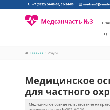
+7 (3822) 66-06-03, 65-84-86
medsan3@yandex
Медсанчасть №3
ГЛА
Главная
Услуги
Медицинское ос
для частного ох
Медицинское освидетельствование на право
охранника (форма №002-ЧО/У)