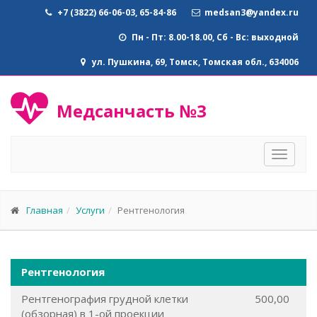
+7 (3822) 66-06-03, 65-84-86
medsan3@yandex.ru
Пн - Пт: 8.00-18.00, Сб - Вс: выходной
ул. Пушкина, 69, Томск, Томская обл., 634006
Медсанчасть №3
Toggle
navigat
Главная
Услуги
Рентгенология
Рентгенология
Рентгенография грудной клетки
500,00
(обзорная) в 1-ой проекции